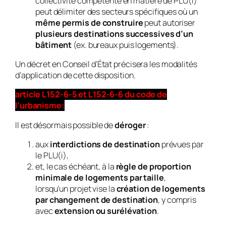
collectivité compétente en matière de PLU(i)
peut délimiter des secteurs spécifiques où un
même permis de construire
peut autoriser
plusieurs destinations successives d’un
bâtiment
(ex. bureaux puis logements).
Un décret en Conseil d’État précisera les modalités
d’application de cette disposition.
article L152-6-5 et L152-6-6 du code de
l’urbanisme:
Il est désormais possible de
déroger
:
aux
interdictions de destination
prévues par
le PLU(i),
et, le cas échéant, à la
règle de proportion
minimale de logements par taille
,
lorsqu’un projet vise la
création de logements
par changement de destination
, y compris
avec
extension ou surélévation
.