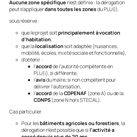
Aucune zone spécifique
n’est définie : la dérogation
peut s’appliquer
dans toutes les zones
du PLU(i).
sous réserve :
que le projet soit
principalement à vocation
d’habitation
,
que la
localisation
soit adaptée (nuisances,
mobilité, écoles, mixité sociale et fonctionnelle),
d’obtenir :
l’
accord
de l’autorité compétente en
PLU(i), si différente,
l’
avis
du maire, si non compétent pour
délivrer l’autorisation,
l’
accord
de la
CDPENAF
(zone A) ou de la
CDNPS
(zone N hors STECAL).
Cas particulier
Pour les
bâtiments agricoles ou forestiers
, la
dérogation n’est possible que si
l’activité a
cessé depuis plus de 20 ans
.