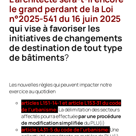
le grand perdant de la Loi
n°2025-541 du 16 juin 2025
qui
vise à
favoriser les
initiatives de changements
de destination de tout type
de bâtiments
?
Les nouvelles règles qui peuvent impacter notre
exercice au quotidien
articles L151-14-1 et article L153-31
du code
de l’urbanisme
:
La délimitation des secteurs
affectés pourra effectuée
par une procédure
de modification simplifiée
du PLU(i)
article L431-5
du code de l’urbanisme
:
Une