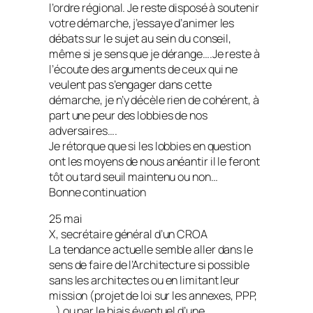
l’ordre régional. Je reste disposé à soutenir
votre démarche, j’essaye d’animer les
débats sur le sujet au sein du conseil,
même si je sens que je dérange….Je reste à
l’écoute des arguments de ceux qui ne
veulent pas s’engager dans cette
démarche, je n’y décèle rien de cohérent, à
part une peur des lobbies de nos
adversaires….
Je rétorque que si les lobbies en question
ont les moyens de nous anéantir il le feront
tôt ou tard seuil maintenu ou non…
Bonne continuation
25 mai
X, secrétaire général d’un CROA
La tendance actuelle semble aller dans le
sens de faire de l’Architecture si possible
sans les architectes ou en limitant leur
mission (projet de loi sur les annexes, PPP,
…) ou par le biais éventuel d’une