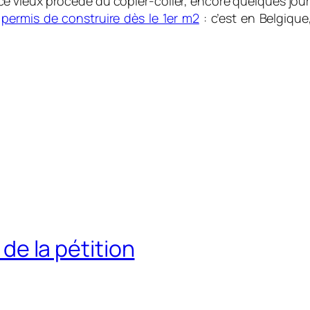
 ce vieux procédé du copier-coller, encore quelques jou
u
permis de construire dès le 1er m2
: c’est en Belgiqu
 de la pétition