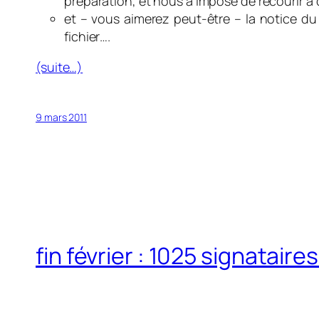
préparation, et nous a imposé de recourir à
et – vous aimerez peut-être – la notice d
fichier….
(suite…)
9 mars 2011
fin février : 1025 signataires