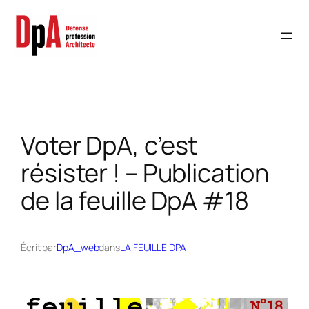
Aller
au
contenu
Voter DpA, c’est
résister ! – Publication
de la feuille DpA #18
Écrit par
DpA_web
dans
LA FEUILLE DPA