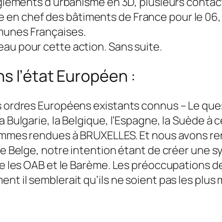
̀glements d’urbanisme en 3D, plusieurs contacts 
 chef des bâtiments de France pour le 06, le 
unes Françaises.
au pour cette action. Sans suite.
s l’état Européen :
es ordres Européens existants connus – Le quest
 Bulgarie, la Belgique, l’Espagne, la Suède à 
ommes rendues à BRUXELLES. Et nous avons ren
e Belge, notre intention étant de créer une s
ne les OAB et le Barème. Les préoccupations 
t il semblerait qu’ils ne soient pas les plus m