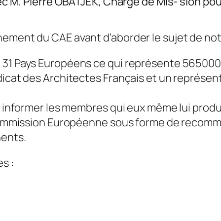
Pierre OBATJEK, Chargé de Mis- sion pour 
nement du CAE avant d’aborder le sujet de notr
31 Pays Européens ce qui représente 565000 
dicat des Architectes Français et un représe
à informer les membres qui eux même lui produi
a Commission Européenne sous forme de recomman
nents.
s :