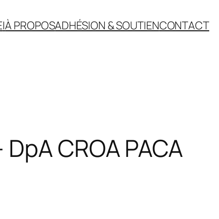
E
|
À PROPOS
ADHÉSION & SOUTIEN
CONTACT
 – DpA CROA PACA