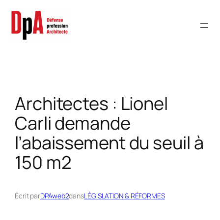
Aller
au
contenu
Architectes : Lionel
Carli demande
l’abaissement du seuil à
150 m2
Écrit par
DPAweb2
dans
LÉGISLATION & RÉFORMES