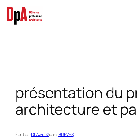
Aller
au
contenu
présentation du pr
architecture et pa
Écrit par
DPAweb2
dans
BREVES