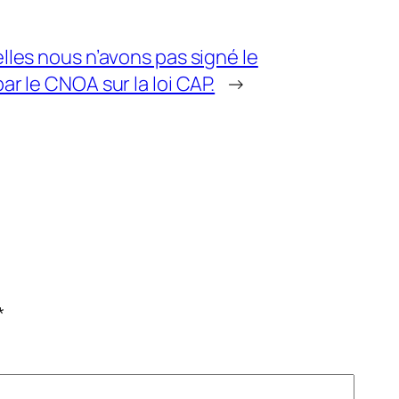
lles nous n’avons pas signé le
r le CNOA sur la loi CAP.
→
*