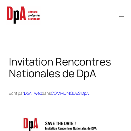
Aller
au
contenu
Invitation Rencontres
Nationales de DpA
Écrit par
DpA_web
dans
COMMUNIQUÉS DpA