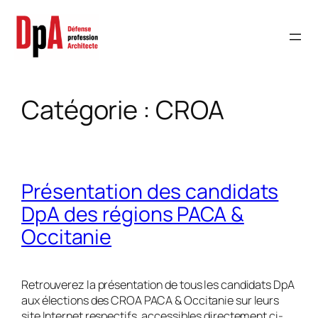
Aller
au
contenu
Catégorie :
CROA
Présentation des candidats
DpA des régions PACA &
Occitanie
Retrouverez la présentation de tous les candidats DpA
aux élections des CROA PACA & Occitanie sur leurs
site Internet respectifs, accessibles directement ci-