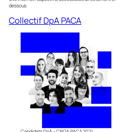
dessous.
Collectif DpA PACA
Candidats DpA – CROA PACA 2021