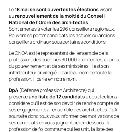
Le
18 mai se sont ouvertes les élections
visant
au
renouvellement de la moitié du Conseil
National de l’Ordre des architectes
.
Sont amenés à voter les 296 conseillers régionaux.
Peuvent se porter candidats les actuels ou anciens
conseillers ordinaux sous certaines conditions.
Le CNOA est le représentant de l’ensemble de la
profession, des quelques 30 000 architectes, auprès
du gouvernement et de ses ministères, il est son
interlocuteur privilégié, il parle au nom de toute la
profession, il parle en notre nom.
DpA
(Défense profession Architecte) qui
présente
une liste de 12 candidats
à ces élections
considère qu’il est de son devoir de rendre compte de
ses engagements à l’ensemble des architectes. DpA
souhaite donc tous vous informer des motivations de
ses candidats en vous joignant, ici ci-dessous , la
profession de foi commune qui les unit, la liste des