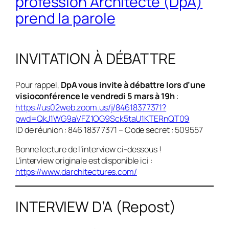
profession Architecte (DpA)
prend la parole
INVITATION À DÉBATTRE
Pour rappel,
DpA vous invite à débattre lors d’une
visioconférence le vendredi 5 mars à 19h
:
https://us02web.zoom.us/j/84618377371?
pwd=QkJ1WG9aVFZ1OG9Sck5taU1KTERnQT09
ID de réunion : 846 1837 7371 – Code secret : 509557
Bonne lecture de l’interview ci-dessous !
L’interview originale est disponible ici :
https://www.darchitectures.com/
INTERVIEW D’A
(Repost)