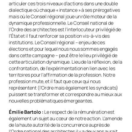
articuler ces trois niveaux d’actions dans une double
dialectique où chaque « instance » à ses prérogatives
mais où le Conseil régional joue un rôle moteur de la
dynamique professionnelle. Le Conseil national de
l’Ordre des architectes est l’interlocuteur privilégié de
l’État et il faut renforcer sa position vis-à-vis des
institutions. Le Conseil régional – enjeu de ces
élections et pour lequel nous nous sommes engagés
dans cette campagne – peut être le lieu privilégié de
cette articulation dynamique. Lieu de la réflexion, de la
confrontation, de l’expérimentation en lien avec les
territoires pour l’affirmation de la profession. Notre
profession mute, et il faut que ceux qui nous
représentent (l’Ordre mais également les syndicats)
puissent se transformer et correspondre au mieux aux
nouvelles problématiques émergeantes.
Émilie Bartolo :
Le respect de la rémunération est
également un sujet au cœur de notre action. L’amende
de la haute autorité de la concurrence auprès de
l’Ordre national des architectes il y a deux ans aurait