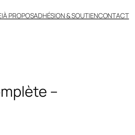
E
|
À PROPOS
ADHÉSION & SOUTIEN
CONTACT
omplète –