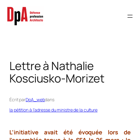
Aller
au
contenu
Lettre à Nathalie
Kosciusko-Morizet
Écrit par
DpA_web
dans
la pétition à l’adresse du ministre de la culture
L’initiative avait été évoquée lors de
l’assemblée tenue à la SFA le 26 mars : le